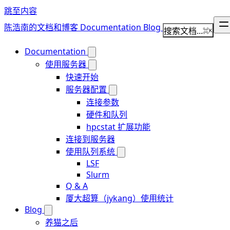
跳至内容
陈浩南的文档和博客
Documentation
Blog
搜索文档...
⌘
K
Documentation
使用服务器
快速开始
服务器配置
连接参数
硬件和队列
hpcstat 扩展功能
连接到服务器
使用队列系统
LSF
Slurm
Q & A
厦大超算（jykang）使用统计
Blog
养猫之后