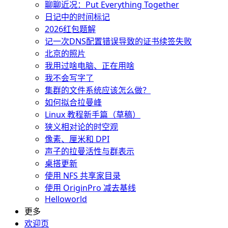
聊聊近况：Put Everything Together
日记中的时间标记
2026红包题解
记一次DNS配置错误导致的证书续签失败
北京的照片
我用过啥电脑、正在用啥
我不会写字了
集群的文件系统应该怎么做？
如何拟合拉曼峰
Linux 教程新手篇（草稿）
狭义相对论的时空观
像素、厘米和 DPI
声子的拉曼活性与群表示
桌搭更新
使用 NFS 共享家目录
使用 OriginPro 减去基线
Helloworld
更多
欢迎页