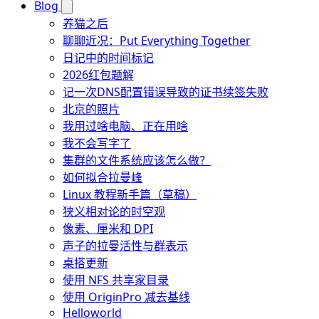
Blog
养猫之后
聊聊近况：Put Everything Together
日记中的时间标记
2026红包题解
记一次DNS配置错误导致的证书续签失败
北京的照片
我用过啥电脑、正在用啥
我不会写字了
集群的文件系统应该怎么做？
如何拟合拉曼峰
Linux 教程新手篇（草稿）
狭义相对论的时空观
像素、厘米和 DPI
声子的拉曼活性与群表示
桌搭更新
使用 NFS 共享家目录
使用 OriginPro 减去基线
Helloworld